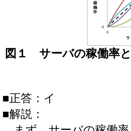
図１ サーバの稼働率
■正答：イ
■解説：
まず、サーバの稼働率を