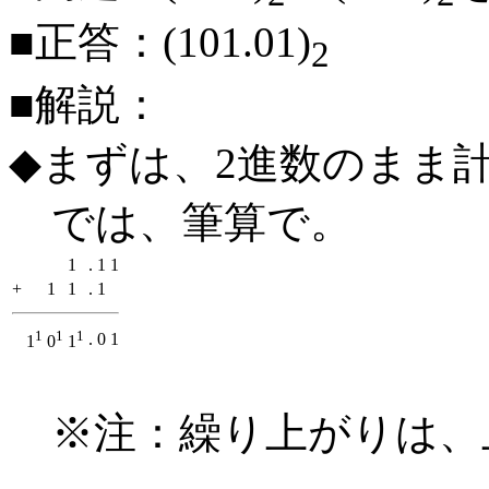
■正答：(101.01)
2
■解説：
◆まずは、2進数のまま
では、筆算で。
1
.
1
1
+
1
1
.
1
1
1
1
.
0
1
1
0
1
※注：繰り上がりは、