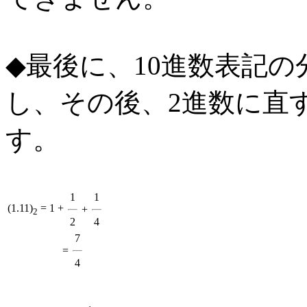
◆最後に、10進数表記
し、その後、2進数に直
す。
1
1
(1.11)
= 1 +
+
2
2
4
7
=
4