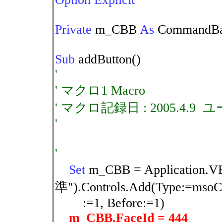
Private
m_CBB
As
CommandBar
Sub
addButton()
'
' マクロ1 Macro
' マクロ記録日 : 2005.4.9 
'
'
Set
m_CBB = Application.
準").Controls.Add(Type:=msoCo
:=1, Before:=1)
m_CBB.FaceId = 444