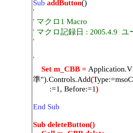
Sub
addButton
()
'
' マクロ1 Macro
' マクロ記録日 : 2005.4.9 
'
'
Set
m_CBB =
Application
準").Controls.Add
(
Type:=msoCo
:=1, Before:=1
)
End Sub
Sub deleteButton()