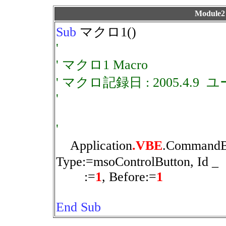
Modul
Sub
マクロ1()
'
' マクロ1 Macro
' マクロ記録日 : 2005.4.9 
'
'
Application
.VBE
.CommandB
Type:=msoControlButton, Id _
:=
1
, Before:=
1
End Sub