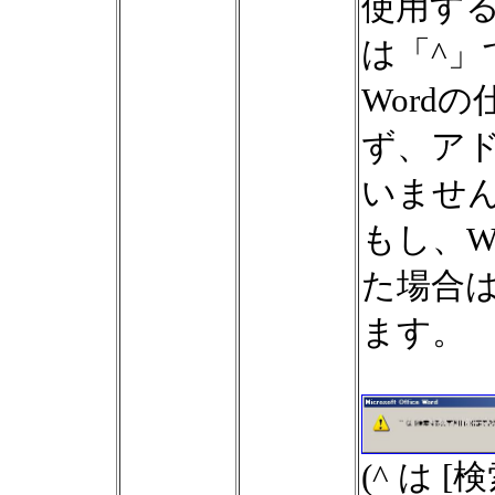
使用す
は「^
Word
ず、ア
いませ
もし、W
た場合
ます。
(^ は