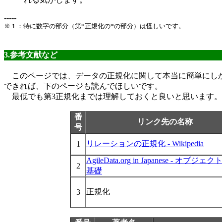
-----
※１：特に数字の部分（第*正規化の*の部分）は怪しいです。
3.参考文献など
このページでは、データの正規化に関して本当に簡単にし
できれば、下のページも読んでほしいです。
最低でも第3正規化までは理解しておくと良いと思います。
番
リンク先の名称
号
リレーションの正規化 - Wikipedia
1
AgileData.org in Japanese - オブジェ
2
基礎
正規化
3