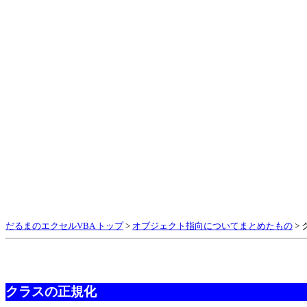
だるまのエクセルVBA トップ
>
オブジェクト指向についてまとめたもの
>
クラスの正規化