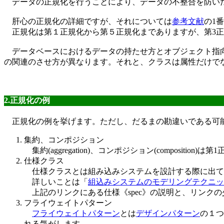
データの正規化を行うことにより、データの不整合を防い
肝心の正規化の詳細ですが、それについては
参考文献
の1
正規化は第１正規化から第５正規化までありますが、第3正
データベースにおけるデータの持たせ方とオブジェクト指向
の関連のさせ方が異なります。それと、クラスは属性だけで
2.正規化の例
正規化の例を挙げます。ただし、だるまの勘違いである可
集約、コンポジション
集約(aggregation)、コンポジション(composit
仕様クラス
仕様クラスとは組み込みシステムを設計する際に出て
詳しいことは「
組込みシステムのモデリングテクニッ
上記のリンクにある仕様《spec》の説明と、リンク
フライウェイトパターン
フライウェイトパターン
とは
デザインパターン
の１つ
れる気がします。