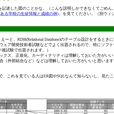
記述した図のことかな。（こんな説明しかできなくてごめん
(ある学校の生徒情報と成績の例)
」を見てください。（別ウィ
うのは、えーと、RDB(Relational Database)のテーブル設計をする
ウェア開発技術者試験などでよく出題されるので、特にソフト
午後試験で出題されます。）
デックス、正規化、カーディナリティは理解しておいた方がいい
here句、結合（外部結合など）などは理解しておいた方がいいと思いま
、これを見ている人はER図やSQLなんて知らないし、見た