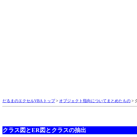
だるまのエクセルVBA トップ
>
オブジェクト指向についてまとめたもの
>
クラス図とER図とクラスの抽出