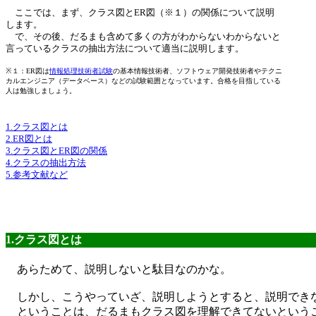
ここでは、まず、クラス図とER図（※１）の関係について説明
します。
で、その後、だるまも含めて多くの方がわからないわからないと
言っているクラスの抽出方法について適当に説明します。
※１：ER図は
情報処理技術者試験
の基本情報技術者、ソフトウェア開発技術者やテクニ
カルエンジニア（データベース）などの試験範囲となっています。合格を目指している
人は勉強しましょう。
1.クラス図とは
2.ER図とは
3.クラス図とER図の関係
4.クラスの抽出方法
5.参考文献など
1.クラス図とは
あらためて、説明しないと駄目なのかな。
しかし、こうやっていざ、説明しようとすると、説明でき
ということは、だるまもクラス図を理解できてないという