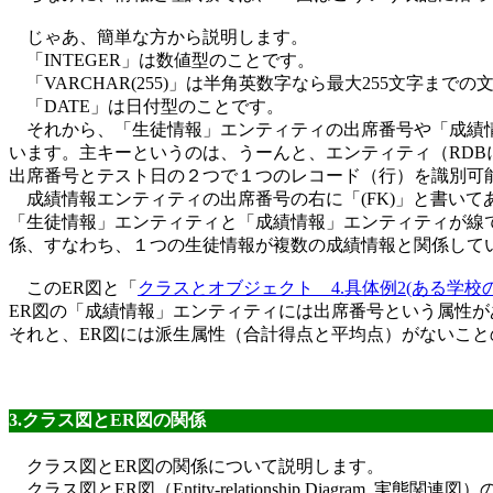
じゃあ、簡単な方から説明します。
「INTEGER」は数値型のことです。
「VARCHAR(255)」は半角英数字なら最大255文字までの
「DATE」は日付型のことです。
それから、「生徒情報」エンティティの出席番号や「成績情
います。主キーというのは、うーんと、エンティティ（RD
出席番号とテスト日の２つで１つのレコード（行）を識別可
成績情報エンティティの出席番号の右に「(FK)」と書いて
「生徒情報」エンティティと「成績情報」エンティティが線
係、すなわち、１つの生徒情報が複数の成績情報と関係して
このER図と「
クラスとオブジェクト 4.具体例2(ある学校
ER図の「成績情報」エンティティには出席番号という属性が
それと、ER図には派生属性（合計得点と平均点）がないこと
3.クラス図とER図の関係
クラス図とER図の関係について説明します。
クラス図とER図（Entity-relationship Diagram 