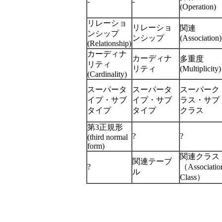
-
-
(Operation)
リレーショ
リレーショ
関連
ンシップ
ンシップ
(Association)
(Relationship)
カーディナ
カーディナ
多重度
リティ
リティ
(Multiplicity)
(Cardinality)
スーパータ
スーパータ
スーパーク
イプ・サブ
イプ・サブ
ラス・サブ
タイプ
タイプ
クラス
第3正規形
?
?
(third normal
form)
関連クラス
関連テーブ
?
（Associatio
ル
Class）