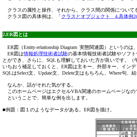
クラスの属性と操作、それから、クラス間の関係についてを
クラス図の具体例は、「
クラスとオブジェクト 4.具体例2
2.ER図とは
ER図（Entity-relationship Diagram 実態関連図）とい
ER図は
情報処理技術者試験
の基本情報技術者試験やソフト
とができ、さらに、SQLも理解しておいた方が良いです。（
いちおう補足しておくと、ER図は主キー、外部キー、イン
SQLはSelect文、Update文、Delete文はもちろん、W
なんか、話がそれた気がする。
このホームページはエクセルVBA関連のホームページなので
ということで、簡単な例を出します。
■例題：図１のようなデータがある。ER図を描け。