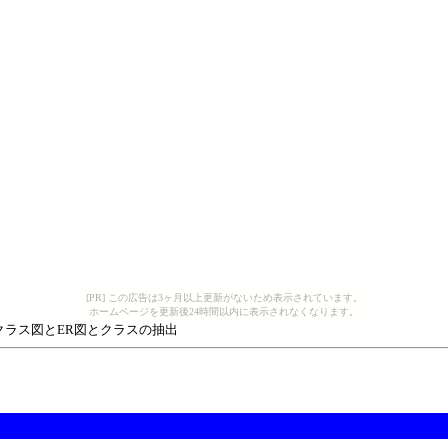
[PR] この広告は3ヶ月以上更新がないため表示されています。
ホームページを更新後24時間以内に表示されなくなります。
 クラス図とER図とクラスの抽出