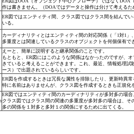
ER図はOOA（オブジェクト中心アプローチ）ではなくDO
作は書きません。（DOAではデータと操作は分けて考えるた
ER図ではエンティティ間、クラス図ではクラス間を結んで
いる。
カーディナリティとはエンティティ間の対応関係（「1対1」
多重度とは関連しているクラスのオブジェクトを何個保有で
えーと、簡単に説明すると継承関係のことです。
もともと、ER図にはこのような関係はなかったのですが、
きていると考えることができます。これ、最近、情報処理試
ース）で出題されているらしいです。
ER図を作成するときは冗長な属性を排除したり、更新時異
特に名前はありませんが、クラス図を作成するときも正規化
ER図ではエンティティ間のカーディナリティが多対多の場合
n
クラス図ではクラス間の関連の多重度が多対多の場合は、そ
多の関係を１対多と多対１の関係にするために出てくる。