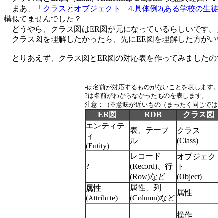
まあ、「
クラスとオブジェクト 4.具体例2(ある学校の生
構似てませんでした？
どうやら、クラス図はER図が元になっているらしいです。
クラス図を理解したかったら、先にER図を理解した方がい
とりあえず、クラス図とER図の対応表を作ってみましたの
-は名前が対応するものがないことを表します
?は名前がわからなかったものを表します。
注意：（※意味が近いもの（まったく同じでは
ER図
RDB
クラス図
エンティテ
表、テーブ
クラス
ィ
ル
(Class)
(Entity)
レコード
オブジェク
?
(Record)、行
ト
(Row)など
(Object)
属性、列
属性
属性
(Attribute)
(Column)など
操作