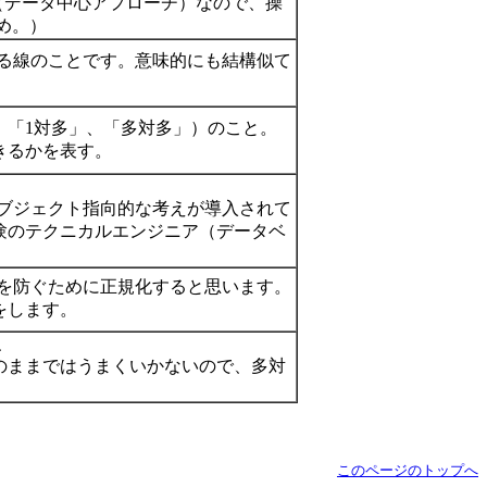
A（データ中心アプローチ）なので、操
め。）
いる線のことです。意味的にも結構似て
、「1対多」、「多対多」）のこと。
きるかを表す。
オブジェクト指向的な考えが導入されて
験のテクニカルエンジニア（データベ
常を防ぐために正規化すると思います。
をします。
、
のままではうまくいかないので、多対
このページのトップへ