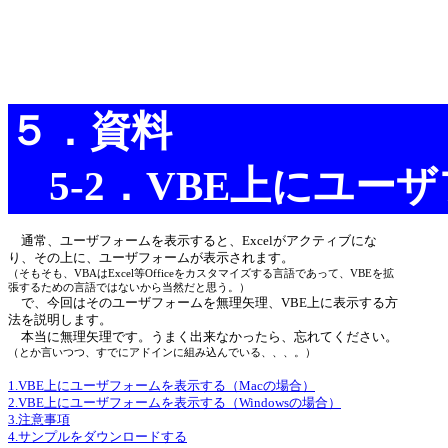
５．資料
5-2．VBE上にユー
通常、ユーザフォームを表示すると、Excelがアクティブにな
り、その上に、ユーザフォームが表示されます。
（そもそも、VBAはExcel等Officeをカスタマイズする言語であって、VBEを拡
張するための言語ではないから当然だと思う。）
で、今回はそのユーザフォームを無理矢理、VBE上に表示する方
法を説明します。
本当に無理矢理です。うまく出来なかったら、忘れてください。
（とか言いつつ、すでにアドインに組み込んでいる、、、。）
1.VBE上にユーザフォームを表示する（Macの場合）
2.VBE上にユーザフォームを表示する（Windowsの場合）
3.注意事項
4.サンプルをダウンロードする