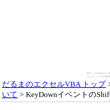
[PR] この広告は
ホームページを更新
だるまのエクセルVBA トップ
いて
> KeyDownイベントのSh