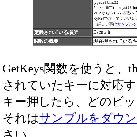
typedef UInt32 
という事でthekeysは
VBAからGetKeys
ByRefで渡してください
（詳しい事は
サンプルを
Events.h
定義されている場所
関数の概要
現在押されている
GetKeys関数を使うと、t
されていたキーに対応す
キー押したら、どのビッ
それは
サンプルをダウン
さい。