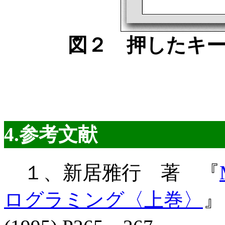
図２ 押したキ
4.参考文献
１、新居雅行 著 『
ログラミング〈上巻〉
』