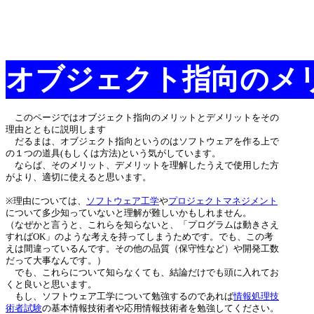
オブジェクト指向のメ
このページではオブジェクト指向のメリットとデメリットをその
理由とともに説明します
だるまは、オブジェクト指向というのはソフトウェアを作る上で
の１つの道具(もしくは方法)という気がしています。
ならば、そのメリット、デメリットを理解したうえで使用した方
がより、適切に使えると思います。
※理由については、
ソフトウェア工学
や
プロジェクトマネジメント
について多少知っていないと理解が難しいかもしれません。
（なぜかと言うと、これらを知らないと、「プログラムは動きさえ
すればOK」のような考えを持ってしまうためです。でも、この考
えは間違っているんです。その他の品質（保守性など）や開発工数
だって大事なんです。）
でも、これらについて知らなくても、結論だけでも頭に入れてお
くと良いと思います。
もし、ソフトウェア工学について勉強するのであれば
情報処理技
術者試験
の基本情報技術者や応用情報技術者を勉強してください。