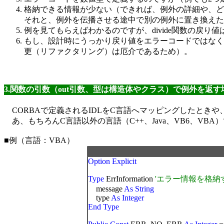
格納できる情報が少ない（できれば、例外の詳細や、ど
それと、例外を伝播させる途中で別の例外に置き換えた
例を見てもらえばわかるのですが、divide関数の戻
もし、設計時にうっかり戻り値をエラーコードではなく
更（リファクタリング）は厄介であるため）。
3.関数の引数（out引数、型は構造体やクラス）で例外を返す
CORBAで定義されるIDLをC言語へマッピングしたときや、JNI(J
あ、もちろんC言語以外の言語（C++、Java、VB6、VB
■例（言語：VBA）
Option Explicit
Type
ErrInformation
'エラー情報を格納
message
As String
type
As Integer
End Type