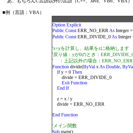
あ、もちろんC言語以外の言語（C++、Java、VB6、VB
■例（言語：VBA）
Option Explicit
Public Const
ERR_NO_ERR
As
Integer 
Public Const
ERR_DIVIDE_0
As
Integer
'x÷yを計算し、結果をzに格納します
'戻り値：yが0のとき：ERR_DIVIDE_
' ：上記以外の場合：ERR_NO_ERR
Function
divide(
ByVal
x
As
Double
,
ByVa
If
y = 0
Then
divide = ERR_DIVIDE_0
Exit Function
End If
z = x / y
divide = ERR_NO_ERR
End Function
'メイン関数
Sub
main()