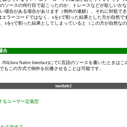
のソースの何行目で起こったのか、トレースなどが欲しいかな
い場合がある場合があります（例外の連鎖）。それに対処でき
り値はエラーコードではなく、xをyで割った結果とした方が自然
、xをyで割った結果としてしまっていると（この方が自然な
場合
ava Native Interface)にてC言語のソースを書いたとき
A）でもこの方式で例外を伝播させることは可能です。
module2
するユーザー定義型