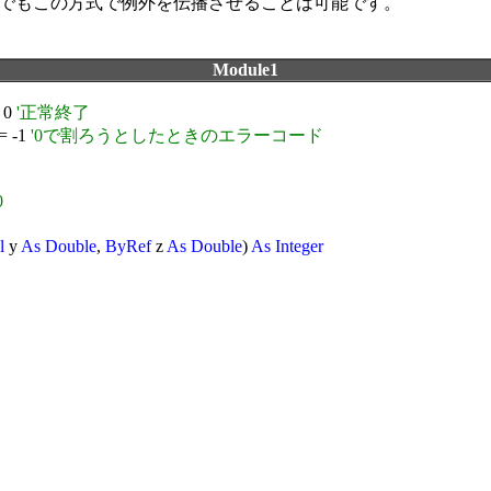
A）でもこの方式で例外を伝播させることは可能です。
Module1
= 0
'正常終了
 = -1
'0で割ろうとしたときのエラーコード
0
l
y
As Double
,
ByRef
z
As Double
)
As Integer