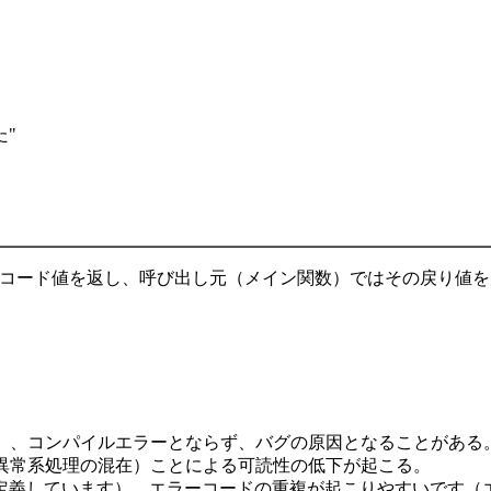
た"
用のコード値を返し、呼び出し元（メイン関数）ではその戻り値
も）、コンパイルエラーとならず、バグの原因となることがある
と異常系処理の混在）ことによる可読性の低下が起こる。
定義しています）、エラーコードの重複が起こりやすいです（