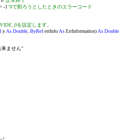
 0
'正常終了
= -1
'0で割ろうとしたときのエラーコード
_DIVIDE_0を設定します。
l
y
As Double
,
ByRef
errInfo
As
ErrInformation)
As Double
は出来ません"
た"