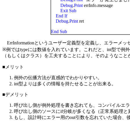
Debug
.
Print
errInfo.message
Exit Sub
End If
Debug
.
Print
ret
End Sub
ErrInformationというユーザー定義型を定義し、エラ
※例ではtypeには数値を入れています。これだと、int型
（もしくはクラス）を工夫することにより、そのようなこと
■メリット
例外の伝播方法が直感的でわかりやすい。
int型よりは多くの情報を持たせることが出来る。
■デメリット
呼び出し側が例外処理を書き忘れても、コンパイルエラ
呼び出し側のソースにif分岐が多くなる（正常系処理
もし、設計時にエラー用のout引数を忘れていた場合