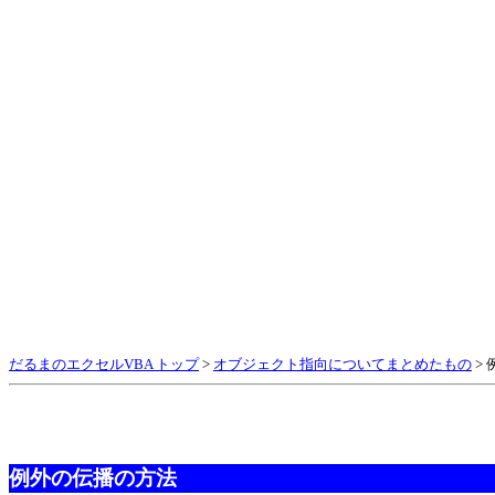
だるまのエクセルVBA トップ
>
オブジェクト指向についてまとめたもの
>
例外の伝播の方法