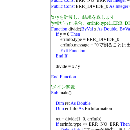
Public Const
ERR_NO_ERR
As Integer
=
Public Const
ERR_DIVIDE_0
As Integer
'x÷yを計算し、結果を返します
'y=0だった場合、errInfo.typeにERR
Function
divide(
ByVal
x
As Double
,
ByVa
If
y = 0
Then
errInfo.type = ERR_DIVIDE_0
errInfo.message = "0で割ること
Exit Function
End If
divide = x / y
End Function
'メイン関数
Sub
main()
Dim
ret
As Double
Dim
errInfo
As
ErrInformation
ret = divide(1, 0, errInfo)
If
errInfo.type <> ERR_NO_ERR
Then
Debug
.
Print
"エラーが発生しまし