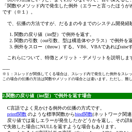
「関数やメソッド内で発生した例外（エラーと言ったほうが
です（※１）。
で、伝播の方法ですが、だるまの今までのシステム開発経験
関数の戻り値（int型）で例外を返す。
関数の引数（out引数、型は構造体やクラス）で例外を
例外をスロー（throw）する。VB6、VBAであればraise
これらについて、特徴とメリット・デメリットを説明しま
-----
※１：スレッドが関係してくる場合は、スレッド内で発生した例外をスレ
この場合の伝播の方法は関数やメソッドの場合とは違います。ただし、難
2.関数の戻り値（int型）で例外を返す場合
C言語でよく見かける例外の伝播の方式です。
printf関数
のような標準関数から
bind関数
(ネットワーク関連
戻り値では返しエラーが発生したかどうかを返し、その詳細は
で失敗した場合にNULLを返すような場合もあります。