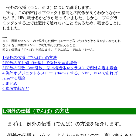
例外の伝播（※１、※２）について説明します。
実は、この内容はオブジェクト指向との関係が良くわからなかっ
たので、HPに載せるかどうか迷っていました。しかし、プログラ
ミングをする上では避けて通れないことであるため、載せることに
しました。
-----
※１：関数やメソッド内で発生した例外（エラーと言ったほうがわかりやすいかもしれ
ない）を、関数やメソッドの呼び出し元に伝えること。
※２：伝播は「でんぱ」と読みます。「でんぱん」ではありません。
1.例外の伝播（でんぱ）の方法
2.関数の戻り値（int型）で例外を返す場合
3.関数の引数（out引数、型は構造体やクラス）で例外を返す場合
4.例外オブジェクトをスロー（throw）する。VB6、VBAであれば
raiseする場合
5.まとめ
6.参考文献など
1.例外の伝播（でんぱ）の方法
まずは、例外の伝播（でんぱ）の方法を紹介します。
例外の伝播というと、よくわからないので、言い換えると