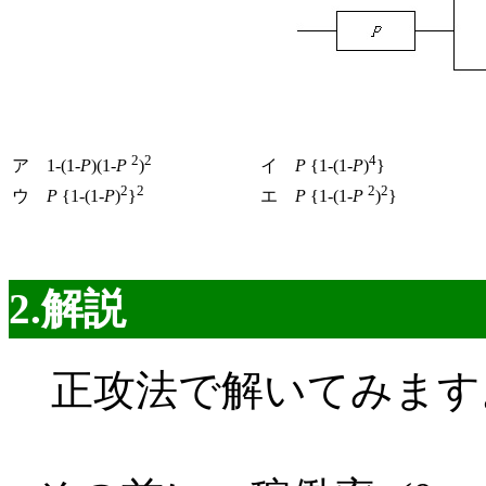
2
2
4
ア 1-(1-
P
)(1-
P
)
イ
P
{1-(1-
P
)
}
2
2
2
2
ウ
P
{1-(1-
P
)
}
エ
P
{1-(1-
P
)
}
2.解説
正攻法で解いてみます