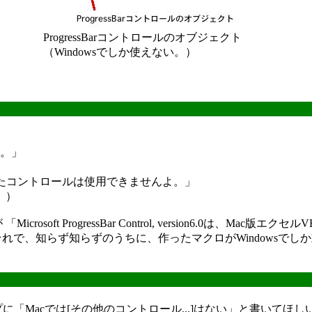
ProgressBarコントロールのオブジェクト
（Windowsでしか使えない。）
ない。」
加したコントロールは使用できませんよ。」
。）
ft ProgressBar Control, version6.0は、Mac版
しまう可能性がある。それで、知らず知らずのうちに、作ったマクロがWindo
ヘルプに「Macでは[その他のコントロール...]はない」と書いてほし