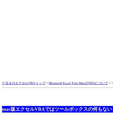
だるまのエクセルVBA トップ
>
Microsoft Excel X for MacのVBAについて
>
mac版エクセルVBAではツールボックスの何もない