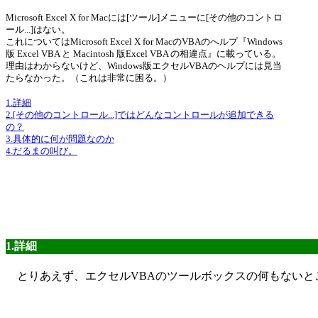
Microsoft Excel X for Macには[ツール]メニューに[その他のコントロ
ール...]はない。
これについてはMicrosoft Excel X for MacのVBAのへルプ『Windows
版 Excel VBA と Macintosh 版Excel VBA の相違点』に載っている。
理由はわからないけど、Windows版エクセルVBAのヘルプには見当
たらなかった。（これは非常に困る。）
1.詳細
2.[その他のコントロール...]ではどんなコントロールが追加できる
の？
3.具体的に何が問題なのか
4.だるまの叫び。
1.詳細
とりあえず、エクセルVBAのツールボックスの何もないと