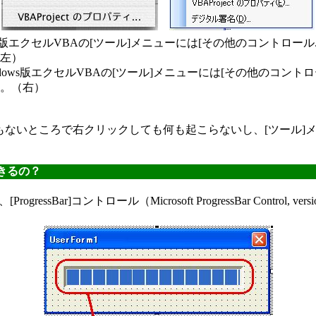
版エクセルVBAの[ツール]メニューには[その他のコントロール..
左）
dows版エクセルVBAの[ツール]メニューには[その他のコントロール
。（右）
もないところで右クリックしても何も起こらないし、[ツール]メ
できるの？
ssBar]コントロール（Microsoft ProgressBar Contr