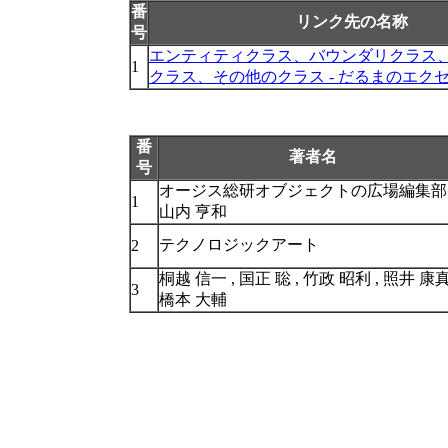
番
リンク先の名称
号
エンティティクラス、バウンダリクラス
1
クラス、その他のクラス - だるまのエクセ
番
著者名
号
オージス総研オブジェクトの広場編集部
1
山内 亨和
テクノロジックアート
2
桐越 信一 , 国正 聡 , 竹政 昭利 , 照井 康真
3
橋本 大輔